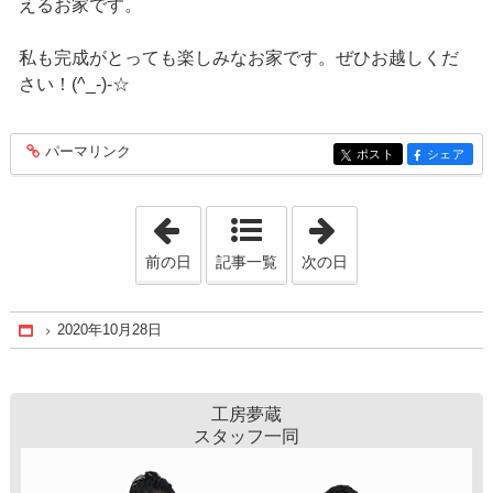
えるお家です。
私も完成がとっても楽しみなお家です。ぜひお越しくだ
さい！(^_-)-☆
パーマリンク
entry354
ポスト
シェア
entry354
entry354
「2020年7月21日」
「2020年11月27
前の日
記事一覧
次の日
2020年10月28日
Home
工房夢蔵
スタッフ一同