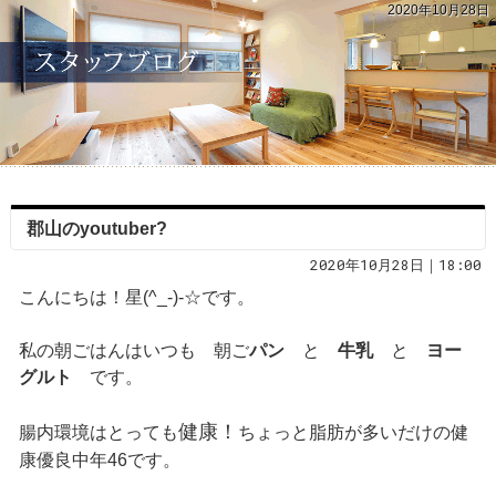
2020年10月28日
郡山のyoutuber?
2020年10月28日｜18:00
こんにちは！星(^_-)-☆です。
私の朝ごはんはいつも 朝ご
パン
と
牛乳
と
ヨー
グルト
です。
健康！
腸内環境はとっても
ちょっと脂肪が多いだけの健
康優良中年46です。